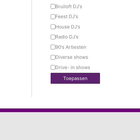
Bruiloft DJ's
Feest DJ's
House DJ's
Radio DJ's
90's Artiesten
Diverse shows
Drive- in shows
Toepassen