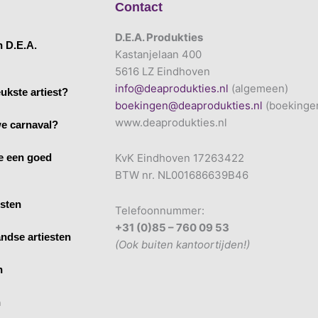
Contact
D.E.A. Produkties
n D.E.A.
Kastanjelaan 400
5616 LZ Eindhoven
info@deaprodukties.nl
(algemeen)
ukste artiest?
boekingen@deaprodukties.nl
(boekinge
www.deaprodukties.nl
e carnaval?
e een goed
KvK Eindhoven 17263422
BTW nr. NL001686639B46
esten
Telefoonnummer:
+31 (0)85 – 760 09 53
ndse artiesten
(Ook buiten kantoortijden!)
n
n