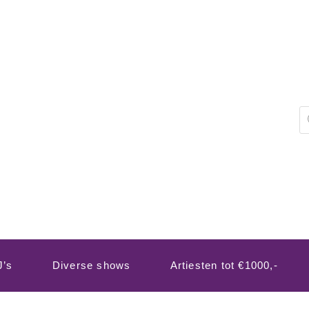
P
z
J’s
Diverse shows
Artiesten tot €1000,-