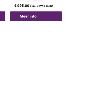
€
995,00
Excl. BTW & Buma
Meer info