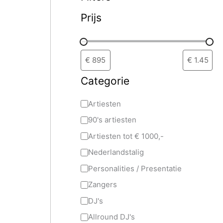
Prijs
Categorie
Artiesten
90's artiesten
Artiesten tot € 1000,-
Nederlandstalig
Personalities / Presentatie
Zangers
DJ's
Allround DJ's