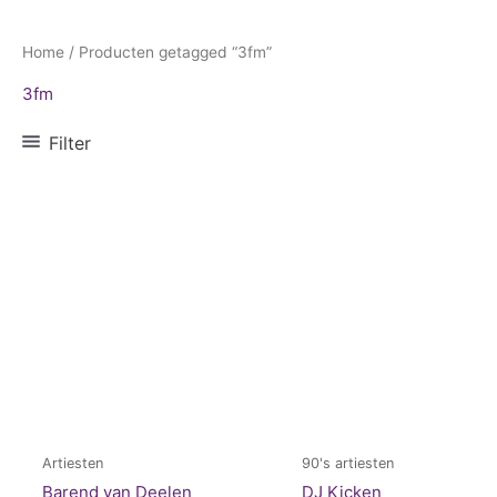
Home
/ Producten getagged “3fm”
3fm
Filter
Artiesten
90's artiesten
Barend van Deelen
DJ Kicken