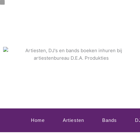
Ga
naar
de
inhoud
Home
Artiesten
Bands
D