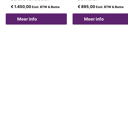
€
1.450,00
€
895,00
Excl. BTW & Buma
Excl. BTW & Buma
Meer info
Meer info