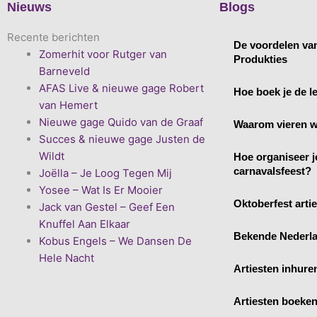
Nieuws
Blogs
Recente berichten
De voordelen va
Zomerhit voor Rutger van
Produkties
Barneveld
AFAS Live & nieuwe gage Robert
Hoe boek je de le
van Hemert
Nieuwe gage Quido van de Graaf
Waarom vieren w
Succes & nieuwe gage Justen de
Wildt
Hoe organiseer j
carnavalsfeest?
Joëlla – Je Loog Tegen Mij
Yosee – Wat Is Er Mooier
Oktoberfest arti
Jack van Gestel – Geef Een
Knuffel Aan Elkaar
Bekende Nederla
Kobus Engels – We Dansen De
Hele Nacht
Artiesten inhure
Artiesten boeke