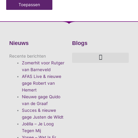
Toepassen
Nieuws
Blogs
Recente berichten
Zomerhit voor Rutger
De voordelen van D.E.A. Produkties
Hoe boek je de leukste artiest?
Waarom vieren we carnaval?
Hoe organiseer je een goed carnavalsfeest?
Bekende Nederlandse artiesten
van Barneveld
AFAS Live & nieuwe
gage Robert van
Hemert
Nieuwe gage Quido
van de Graaf
Succes & nieuwe
gage Justen de Wildt
Joëlla – Je Loog
Tegen Mij
Yosee – Wat Is Er