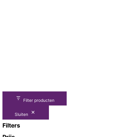
Filter producten
Sluiten
Filters
Prijs