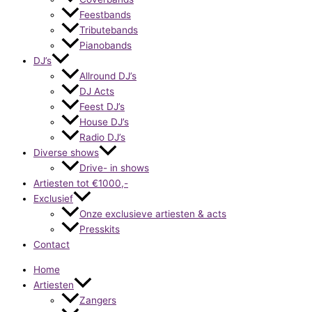
Feestbands
Tributebands
Pianobands
DJ’s
Allround DJ’s
DJ Acts
Feest DJ’s
House DJ’s
Radio DJ’s
Diverse shows
Drive- in shows
Artiesten tot €1000,-
Exclusief
Onze exclusieve artiesten & acts
Presskits
Contact
Home
Artiesten
Zangers