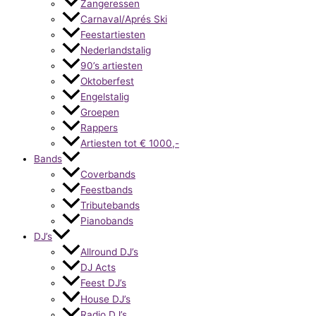
Zangeressen
Carnaval/Aprés Ski
Feestartiesten
Nederlandstalig
90’s artiesten
Oktoberfest
Engelstalig
Groepen
Rappers
Artiesten tot € 1000,-
Bands
Coverbands
Feestbands
Tributebands
Pianobands
DJ’s
Allround DJ’s
DJ Acts
Feest DJ’s
House DJ’s
Radio DJ’s