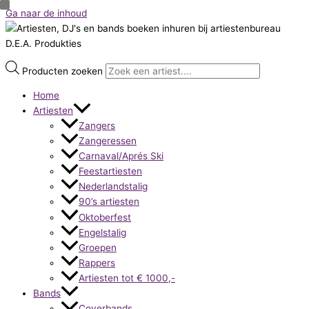
Ga naar de inhoud
Producten zoeken
Home
Artiesten
Zangers
Zangeressen
Carnaval/Aprés Ski
Feestartiesten
Nederlandstalig
90’s artiesten
Oktoberfest
Engelstalig
Groepen
Rappers
Artiesten tot € 1000,-
Bands
Coverbands