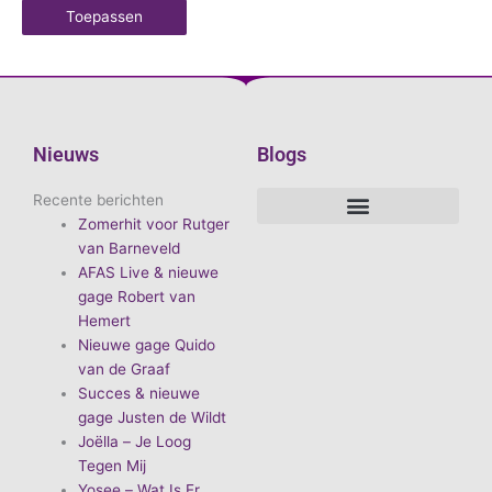
Toepassen
Nieuws
Blogs
Recente berichten
Zomerhit voor Rutger
De voordelen van D.E.A. Produkties
Hoe boek je de leukste artiest?
Waarom vieren we carnaval?
Hoe organiseer je een goed carnavalsfeest?
Bekende Nederlandse artiesten
van Barneveld
AFAS Live & nieuwe
gage Robert van
Hemert
Nieuwe gage Quido
van de Graaf
Succes & nieuwe
gage Justen de Wildt
Joëlla – Je Loog
Tegen Mij
Yosee – Wat Is Er