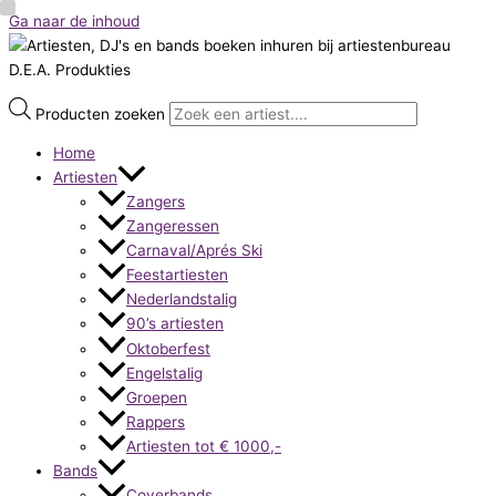
Ga naar de inhoud
Producten zoeken
Home
Artiesten
Zangers
Zangeressen
Carnaval/Aprés Ski
Feestartiesten
Nederlandstalig
90’s artiesten
Oktoberfest
Engelstalig
Groepen
Rappers
Artiesten tot € 1000,-
Bands
Coverbands