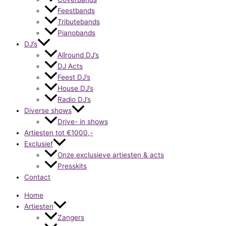
Feestbands
Tributebands
Pianobands
DJ’s
Allround DJ’s
DJ Acts
Feest DJ’s
House DJ’s
Radio DJ’s
Diverse shows
Drive- in shows
Artiesten tot €1000,-
Exclusief
Onze exclusieve artiesten & acts
Presskits
Contact
Home
Artiesten
Zangers