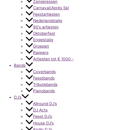
Zangeressen
Carnaval/Aprés Ski
Feestartiesten
Nederlandstalig
90’s artiesten
Oktoberfest
Engelstalig
Groepen
Rappers
Artiesten tot € 1000,-
Bands
Coverbands
Feestbands
Tributebands
Pianobands
DJ’s
Allround DJ’s
DJ Acts
Feest DJ’s
House DJ’s
Radio DJ’s