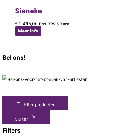
Sieneke
€
2.495,00
Excl. BTW & Buma
Meer info
Bel ons!
Filter producten
Sluiten
Filters