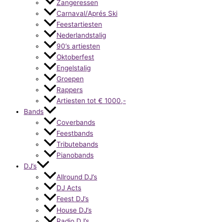
Zangeressen
Carnaval/Aprés Ski
Feestartiesten
Nederlandstalig
90’s artiesten
Oktoberfest
Engelstalig
Groepen
Rappers
Artiesten tot € 1000,-
Bands
Coverbands
Feestbands
Tributebands
Pianobands
DJ’s
Allround DJ’s
DJ Acts
Feest DJ’s
House DJ’s
Radio DJ’s