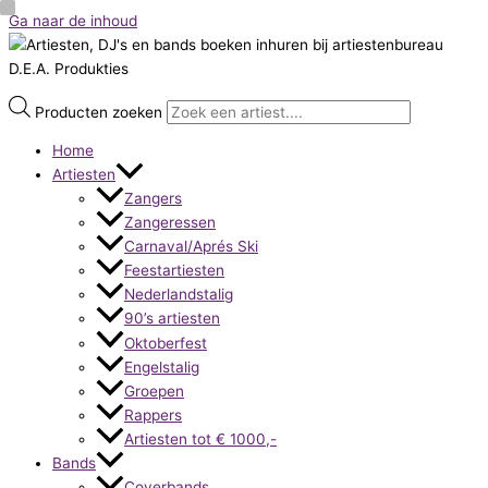
Ga naar de inhoud
Producten zoeken
Home
Artiesten
Zangers
Zangeressen
Carnaval/Aprés Ski
Feestartiesten
Nederlandstalig
90’s artiesten
Oktoberfest
Engelstalig
Groepen
Rappers
Artiesten tot € 1000,-
Bands
Coverbands