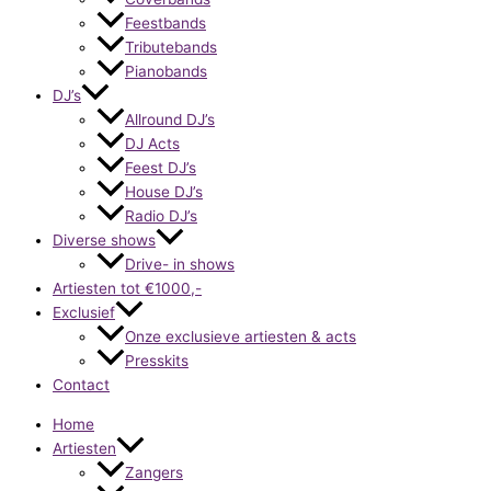
Feestbands
Tributebands
Pianobands
DJ’s
Allround DJ’s
DJ Acts
Feest DJ’s
House DJ’s
Radio DJ’s
Diverse shows
Drive- in shows
Artiesten tot €1000,-
Exclusief
Onze exclusieve artiesten & acts
Presskits
Contact
Home
Artiesten
Zangers