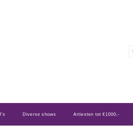
P
z
J’s
Diverse shows
Artiesten tot €1000,-