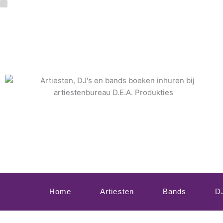
Ga
naar
de
inhoud
Home
Artiesten
Bands
D