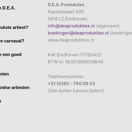
D.E.A. Produkties
n D.E.A.
Kastanjelaan 400
5616 LZ Eindhoven
info@deaprodukties.nl
(algemeen)
ukste artiest?
boekingen@deaprodukties.nl
(boekinge
www.deaprodukties.nl
e carnaval?
e een goed
KvK Eindhoven 17263422
BTW nr. NL001686639B46
esten
Telefoonnummer:
+31 (0)85 – 760 09 53
ndse artiesten
(Ook buiten kantoortijden!)
n
n