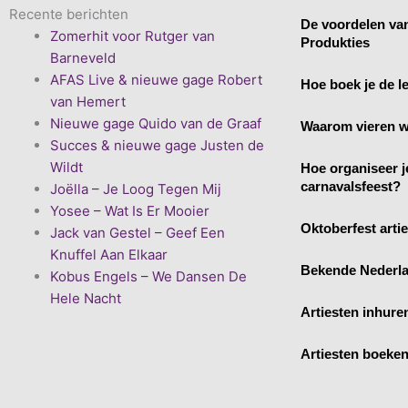
Recente berichten
De voordelen va
Zomerhit voor Rutger van
Produkties
Barneveld
AFAS Live & nieuwe gage Robert
Hoe boek je de le
van Hemert
Nieuwe gage Quido van de Graaf
Waarom vieren w
Succes & nieuwe gage Justen de
Wildt
Hoe organiseer j
carnavalsfeest?
Joëlla – Je Loog Tegen Mij
Yosee – Wat Is Er Mooier
Oktoberfest arti
Jack van Gestel – Geef Een
Knuffel Aan Elkaar
Bekende Nederla
Kobus Engels – We Dansen De
Hele Nacht
Artiesten inhure
Artiesten boeke