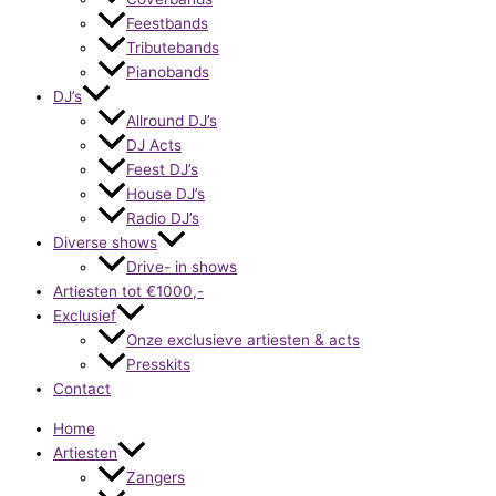
Feestbands
Tributebands
Pianobands
DJ’s
Allround DJ’s
DJ Acts
Feest DJ’s
House DJ’s
Radio DJ’s
Diverse shows
Drive- in shows
Artiesten tot €1000,-
Exclusief
Onze exclusieve artiesten & acts
Presskits
Contact
Home
Artiesten
Zangers