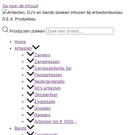
Ga naar de inhoud
Producten zoeken
Home
Artiesten
Zangers
Zangeressen
Carnaval/Aprés Ski
Feestartiesten
Nederlandstalig
90’s artiesten
Oktoberfest
Engelstalig
Groepen
Rappers
Artiesten tot € 1000,-
Bands
Coverbands