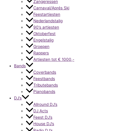
Zangeressen
Carnaval/Aprés Ski
Feestartiesten
Nederlandstalig
90’s artiesten
Oktoberfest
Engelstalig
Groepen
Rappers
Artiesten tot € 1000,-
Bands
Coverbands
Feestbands
Tributebands
Pianobands
DJ’s
Allround DJ’s
DJ Acts
Feest DJ’s
House DJ’s
Radio DJ’s