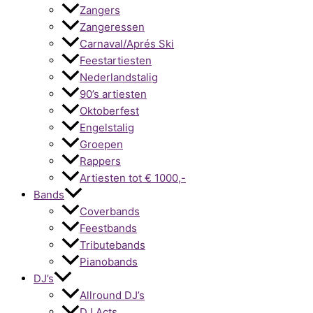
Zangers
Zangeressen
Carnaval/Aprés Ski
Feestartiesten
Nederlandstalig
90’s artiesten
Oktoberfest
Engelstalig
Groepen
Rappers
Artiesten tot € 1000,-
Bands
Coverbands
Feestbands
Tributebands
Pianobands
DJ’s
Allround DJ’s
DJ Acts