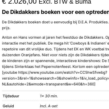
€
2.026,00
Excl. BTW & Buma
De Dikdakkers boeken voor een optrede
De Dikdakkers boeken doet u eenvoudig bij D.E.A. Produkties.
prijs.
Anton en Hans vormen al jaren het feestduo de Dikdakkers. O
interactie met het publiek. De mega hit ‘Cowboys & Indianen’ en
repetoire van dit vrolijke duo. Tijdens het EK en WK voetbal 
duizenden Oranjefans. Niet voor niets zijn de Dikdakkers ti
de kinderen zijn er spannende, interactieve kindershows: D
tijdens Sinterklaas het Pepernotenfeest. Kortom een optreden
[youtube https://www.youtube.com/watch?v=CC5hwSfvwbg?
version=3&rel=1&showsearch=0&showinfo=1&iv_load_policy=
NL&autohide=2&wmode=transparent&w=640&h=360]
Tijdsduur
1x 30 min.
Geluid
Incl. A-set