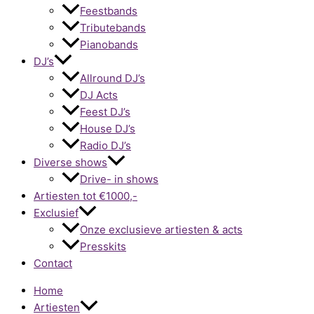
Feestbands
Tributebands
Pianobands
DJ’s
Allround DJ’s
DJ Acts
Feest DJ’s
House DJ’s
Radio DJ’s
Diverse shows
Drive- in shows
Artiesten tot €1000,-
Exclusief
Onze exclusieve artiesten & acts
Presskits
Contact
Home
Artiesten