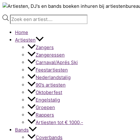
Ga
Producten
naar
zoeken
de
inhoud
Home
Artiesten
Zangers
Zangeressen
Carnaval/Aprés Ski
Feestartiesten
Nederlandstalig
90’s artiesten
Oktoberfest
Engelstalig
Groepen
Rappers
Artiesten tot € 1000,-
Bands
Coverbands