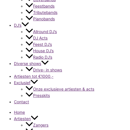
Feestbands
Tributebands
Pianobands
DJ’s
Allround DJ’s
DJ Acts
Feest DJ’s
House DJ’s
Radio DJ’s
Diverse shows
Drive- in shows
Artiesten tot €1000,-
Exclusief
Onze exclusieve artiesten & acts
Presskits
Contact
Home
Artiesten
Zangers