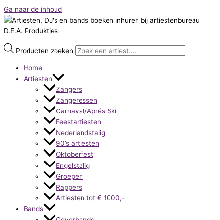
Ga naar de inhoud
Producten zoeken
Home
Artiesten
Zangers
Zangeressen
Carnaval/Aprés Ski
Feestartiesten
Nederlandstalig
90’s artiesten
Oktoberfest
Engelstalig
Groepen
Rappers
Artiesten tot € 1000,-
Bands
Coverbands