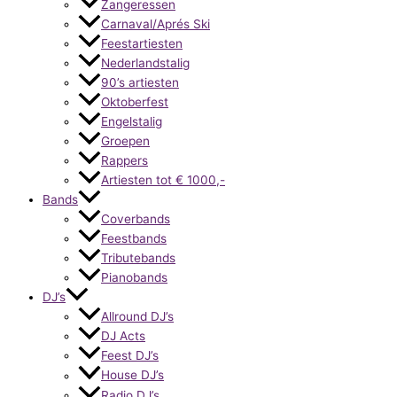
Zangeressen
Carnaval/Aprés Ski
Feestartiesten
Nederlandstalig
90’s artiesten
Oktoberfest
Engelstalig
Groepen
Rappers
Artiesten tot € 1000,-
Bands
Coverbands
Feestbands
Tributebands
Pianobands
DJ’s
Allround DJ’s
DJ Acts
Feest DJ’s
House DJ’s
Radio DJ’s