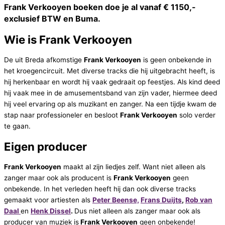
Frank Verkooyen boeken doe je al vanaf € 1150,-
exclusief BTW en Buma.
Wie is Frank Verkooyen
De uit Breda afkomstige
Frank Verkooyen
is geen onbekende in
het kroegencircuit. Met diverse tracks die hij uitgebracht heeft, is
hij herkenbaar en wordt hij vaak gedraait op feestjes. Als kind deed
hij vaak mee in de amusementsband van zijn vader, hiermee deed
hij veel ervaring op als muzikant en zanger. Na een tijdje kwam de
stap naar professioneler en besloot
Frank Verkooyen
solo verder
te gaan.
Eigen producer
Frank Verkooyen
maakt al zijn liedjes zelf. Want niet alleen als
zanger maar ook als producent is
Frank Verkooyen
geen
onbekende. In het verleden heeft hij dan ook diverse tracks
gemaakt voor artiesten als
Peter Beense,
Frans Duijts
,
Rob van
Daal
en
Henk Dissel
.
Dus niet alleen als zanger maar ook als
producer van muziek is
Frank Verkooyen
geen onbekende!