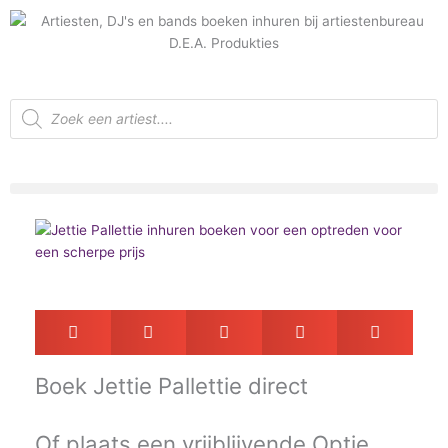
Ga
naar
de
inhoud
Producten
zoeken
Boek
Jettie Pallettie direct
Of plaats een vrijblijvende
Optie