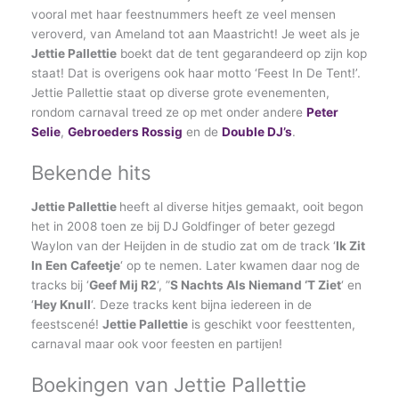
vooral met haar feestnummers heeft ze veel mensen
veroverd, van Ameland tot aan Maastricht! Je weet als je
Jettie Pallettie
boekt dat de tent gegarandeerd op zijn kop
staat! Dat is overigens ook haar motto ‘Feest In De Tent!’.
Jettie Pallettie staat op diverse grote evenementen,
rondom carnaval treed ze op met onder andere
Peter
Selie
,
Gebroeders Rossig
en de
Double DJ’s
.
Bekende hits
Jettie Pallettie
heeft al diverse hitjes gemaakt, ooit begon
het in 2008 toen ze bij DJ Goldfinger of beter gezegd
Waylon van der Heijden in de studio zat om de track ‘
Ik Zit
In Een Cafeetje
‘ op te nemen. Later kwamen daar nog de
tracks bij ‘
Geef Mij R2
‘, ”
S Nachts Als Niemand ‘T Ziet
‘ en
‘
Hey Knull
‘. Deze tracks kent bijna iedereen in de
feestscené!
Jettie Pallettie
is geschikt voor feesttenten,
carnaval maar ook voor feesten en partijen!
Boekingen van Jettie Pallettie