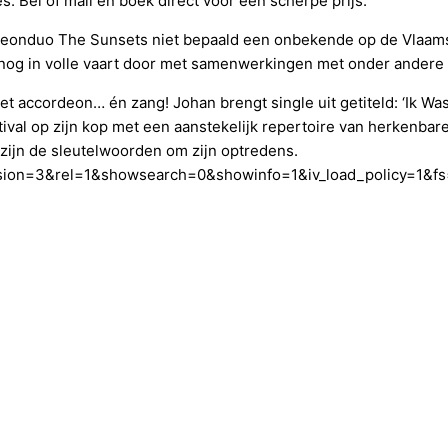
. Bel of mail en boek direct voor een scherpe prijs.
ordeonduo The Sunsets niet bepaald een onbekende op de Vlaam
 nog in volle vaart door met samenwerkingen met onder andere 
met accordeon… én zang! Johan brengt single uit getiteld: ‘Ik W
stival op zijn kop met een aanstekelijk repertoire van herkenba
 zijn de sleutelwoorden om zijn optredens.
rsion=3&rel=1&showsearch=0&showinfo=1&iv_load_policy=1&fs