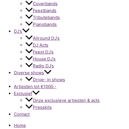
Coverbands
Feestbands
Tributebands
Pianobands
DJ’s
Allround DJ’s
DJ Acts
Feest DJ’s
House DJ’s
Radio DJ’s
Diverse shows
Drive- in shows
Artiesten tot €1000,-
Exclusief
Onze exclusieve artiesten & acts
Presskits
Contact
Home