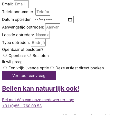
Email:
Telefoonnummer:
Datum optreden:
Aanvangstijd optreden:
Locatie optreden:
Type optreden:
Openbaar of besloten?
Openbaar
Besloten
Ik wil graag:
Een vrijblijvende optie
Deze artiest direct boeken
Verstuur aanvraag
Bellen kan natuurlijk ook!
Bel met één van onze medewerkers op:
+31 (0)85 - 760 09 53