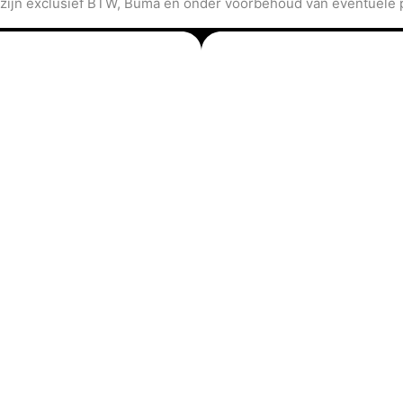
 zijn exclusief BTW, Buma en onder voorbehoud van eventuele p