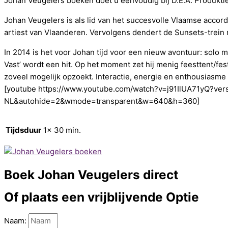
Johan Veugelers boeken doet u eenvoudig bij D.E.A. Produkties
Johan Veugelers is als lid van het succesvolle Vlaamse acc
artiest van Vlaanderen. Vervolgens dendert de Sunsets-trein
In 2014 is het voor Johan tijd voor een nieuw avontuur: solo 
Vast’ wordt een hit. Op het moment zet hij menig feesttent/fe
zoveel mogelijk opzoekt. Interactie, energie en enthousiasme
[youtube https://www.youtube.com/watch?v=j91IlUA71yQ?ve
NL&autohide=2&wmode=transparent&w=640&h=360]
Tijdsduur
1x 30 min.
Boek
Johan Veugelers direct
Of plaats een vrijblijvende
Optie
Naam: