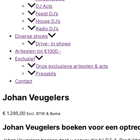
DJ Acts
Feest DJ’s
House DJ’s
Radio DJ’s
Diverse shows
Drive- in shows
Artiesten tot €1000,-
Exclusief
Onze exclusieve artiesten & acts
Presskits
Contact
Johan Veugelers
€
1.295,00
Excl. BTW & Buma
Johan Veugelers boeken voor een optre