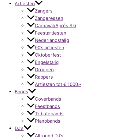
Artiesten
Zangers
Zangeressen
Carnaval/Aprés Ski
Feestartiesten
Nederlandstalig
90’s artiesten
Oktoberfest
Engelstalig
Groepen
Rappers
Artiesten tot € 1000,-
Bands
Coverbands
Feestbands
Tributebands
Pianobands
DJ’s
Allround DJ’s