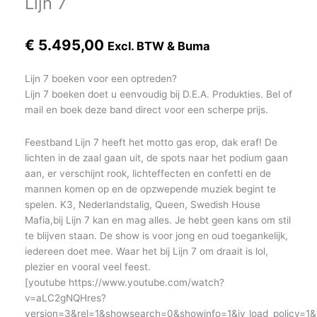
Lijn 7
€
5.495,00
Excl. BTW & Buma
Lijn 7 boeken voor een optreden?
Lijn 7 boeken doet u eenvoudig bij D.E.A. Produkties. Bel of
mail en boek deze band direct voor een scherpe prijs.
Feestband Lijn 7 heeft het motto gas erop, dak eraf! De
lichten in de zaal gaan uit, de spots naar het podium gaan
aan, er verschijnt rook, lichteffecten en confetti en de
mannen komen op en de opzwepende muziek begint te
spelen. K3, Nederlandstalig, Queen, Swedish House
Mafia,bij Lijn 7 kan en mag alles. Je hebt geen kans om stil
te blijven staan. De show is voor jong en oud toegankelijk,
iedereen doet mee. Waar het bij Lijn 7 om draait is lol,
plezier en vooral veel feest.
[youtube https://www.youtube.com/watch?
v=aLC2gNQHres?
version=3&rel=1&showsearch=0&showinfo=1&iv_load_policy=1&