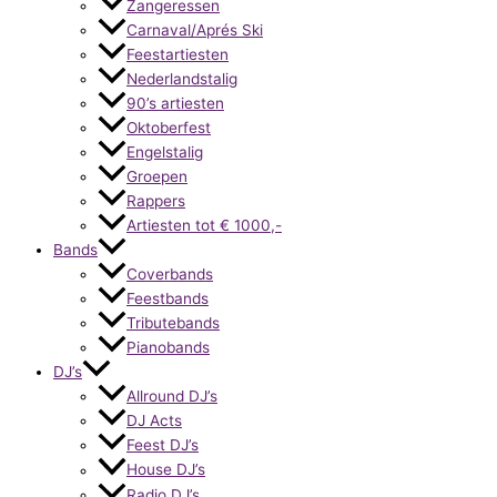
Zangeressen
Carnaval/Aprés Ski
Feestartiesten
Nederlandstalig
90’s artiesten
Oktoberfest
Engelstalig
Groepen
Rappers
Artiesten tot € 1000,-
Bands
Coverbands
Feestbands
Tributebands
Pianobands
DJ’s
Allround DJ’s
DJ Acts
Feest DJ’s
House DJ’s
Radio DJ’s