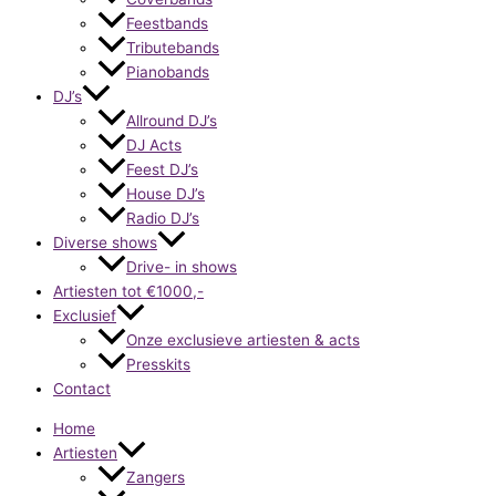
Feestbands
Tributebands
Pianobands
DJ’s
Allround DJ’s
DJ Acts
Feest DJ’s
House DJ’s
Radio DJ’s
Diverse shows
Drive- in shows
Artiesten tot €1000,-
Exclusief
Onze exclusieve artiesten & acts
Presskits
Contact
Home
Artiesten
Zangers