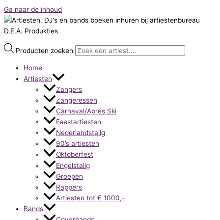
Ga naar de inhoud
Producten zoeken
Home
Artiesten
Zangers
Zangeressen
Carnaval/Aprés Ski
Feestartiesten
Nederlandstalig
90’s artiesten
Oktoberfest
Engelstalig
Groepen
Rappers
Artiesten tot € 1000,-
Bands
Coverbands