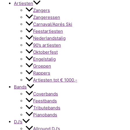
Artiesten
Zangers
Zangeressen
Carnaval/Aprés Ski
Feestartiesten
Nederlandstalig
90’s artiesten
Oktoberfest
Engelstalig
Groepen
Rappers
Artiesten tot € 1000,-
Bands
Coverbands
Feestbands
Tributebands
Pianobands
DJ’s
Allround DJ’s