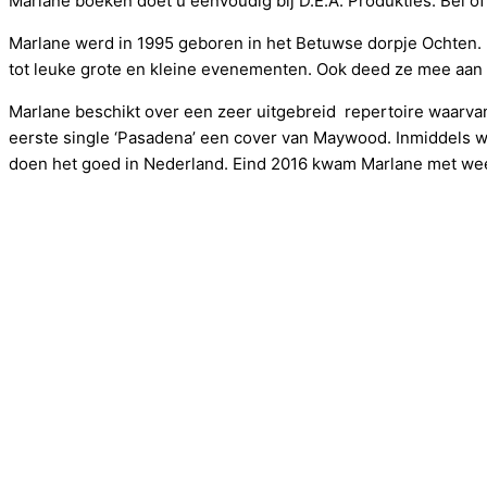
Marlane boeken doet u eenvoudig bij D.E.A. Produkties. Bel of
Marlane werd in 1995 geboren in het Betuwse dorpje Ochten. Al
tot leuke grote en kleine evenementen. Ook deed ze mee aan
Marlane beschikt over een zeer uitgebreid repertoire waarvan 
eerste single ‘Pasadena’ een cover van Maywood. Inmiddels werk
doen het goed in Nederland. Eind 2016 kwam Marlane met weer