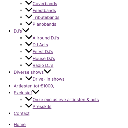
Coverbands
Feestbands
Tributebands
Pianobands
DJ’s
Allround DJ’s
DJ Acts
Feest DJ’s
House DJ’s
Radio DJ’s
Diverse shows
Drive- in shows
Artiesten tot €1000,-
Exclusief
Onze exclusieve artiesten & acts
Presskits
Contact
Home