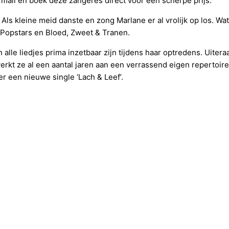
 mail en boek deze zangeres direct voor een scherpe prijs.
s kleine meid danste en zong Marlane er al vrolijk op los. Wat
 Popstars en Bloed, Zweet & Tranen.
alle liedjes prima inzetbaar zijn tijdens haar optredens. Uite
t ze al een aantal jaren aan een verrassend eigen repertoire. Li
 een nieuwe single ‘Lach & Leef’.