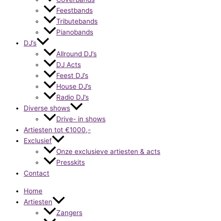
Feestbands
Tributebands
Pianobands
DJ’s
Allround DJ’s
DJ Acts
Feest DJ’s
House DJ’s
Radio DJ’s
Diverse shows
Drive- in shows
Artiesten tot €1000,-
Exclusief
Onze exclusieve artiesten & acts
Presskits
Contact
Home
Artiesten
Zangers