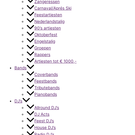
Zangeressen
Carnaval/Aprés Ski
Feestartiesten
Nederlandstalig
90’s artiesten
Oktoberfest
Engelstalig
Groepen
Rappers
Artiesten tot € 1000,-
Bands
Coverbands
Feestbands
Tributebands
Pianobands
DJ’s
Allround DJ’s
DJ Acts
Feest DJ’s
House DJ’s
Radio DJ’s