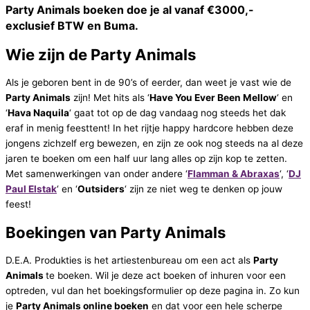
Party Animals boeken doe je al vanaf €3000,-
exclusief BTW en Buma.
Wie zijn de Party Animals
Als je geboren bent in de 90’s of eerder, dan weet je vast wie de
Party Animals
zijn! Met hits als ‘
Have You Ever Been Mellow
‘ en
‘
Hava Naquila
‘ gaat tot op de dag vandaag nog steeds het dak
eraf in menig feesttent! In het rijtje happy hardcore hebben deze
jongens zichzelf erg bewezen, en zijn ze ook nog steeds na al deze
jaren te boeken om een half uur lang alles op zijn kop te zetten.
Met samenwerkingen van onder andere ‘
Flamman & Abraxas
‘, ‘
DJ
Paul Elstak
‘ en ‘
Outsiders
‘ zijn ze niet weg te denken op jouw
feest!
Boekingen van Party Animals
D.E.A. Produkties is het artiestenbureau om een act als
Party
Animals
te boeken. Wil je deze act boeken of inhuren voor een
optreden, vul dan het boekingsformulier op deze pagina in. Zo kun
je
Party Animals
online boeken
en dat voor een hele scherpe