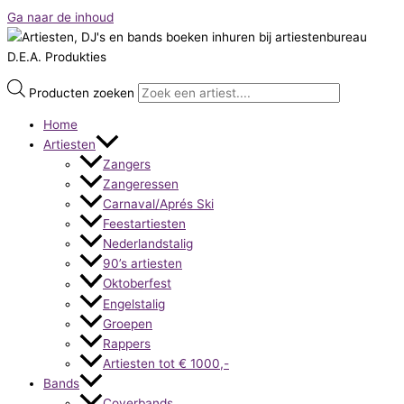
Ga naar de inhoud
Producten zoeken
Home
Artiesten
Zangers
Zangeressen
Carnaval/Aprés Ski
Feestartiesten
Nederlandstalig
90’s artiesten
Oktoberfest
Engelstalig
Groepen
Rappers
Artiesten tot € 1000,-
Bands
Coverbands