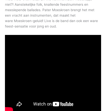
niet?! Aanstekelijke folk, knallende feestnummers en
meeslepende ballades. Pater Moeskroen brengt het met
een vracht aan instrumenten, dat maakt het
ware Moeskroen-geluid! Live is de band dan ook een ware
feest-sensatie voor jong en oud.