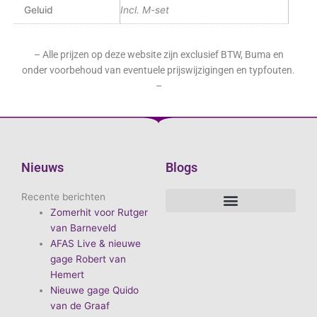
Geluid
Incl. M-set
– Alle prijzen op deze website zijn exclusief BTW, Buma en
onder voorbehoud van eventuele prijswijzigingen en typfouten.
–
Nieuws
Blogs
Recente berichten
Zomerhit voor Rutger
De voordelen van D.E.A. Produkties
Hoe boek je de leukste artiest?
Waarom vieren we carnaval?
Hoe organiseer je een goed carnavalsfeest?
Bekende Nederlandse artiesten
van Barneveld
AFAS Live & nieuwe
gage Robert van
Hemert
Nieuwe gage Quido
van de Graaf