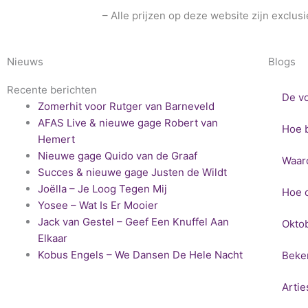
– Alle prijzen op deze website zijn exclu
Nieuws
Blogs
Recente berichten
De vo
Zomerhit voor Rutger van Barneveld
AFAS Live & nieuwe gage Robert van
Hoe b
Hemert
Nieuwe gage Quido van de Graaf
Waar
Succes & nieuwe gage Justen de Wildt
Joëlla – Je Loog Tegen Mij
Hoe o
Yosee – Wat Is Er Mooier
Jack van Gestel – Geef Een Knuffel Aan
Oktob
Elkaar
Kobus Engels – We Dansen De Hele Nacht
Beke
Artie