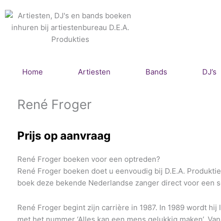
Ga
naar
de
inhoud
Home
Artiesten
Bands
DJ’s
René Froger
Prijs op aanvraag
René Froger boeken voor een optreden?
René Froger boeken doet u eenvoudig bij D.E.A. Produkties
boek deze bekende Nederlandse zanger direct voor een sc
René Froger begint zijn carrière in 1987. In 1989 wordt hij
met het nummer ‘Alles kan een mens gelukkig maken’. Van