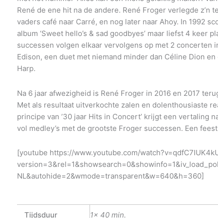
René de ene hit na de andere. René Froger verlegde z’n te
vaders café naar Carré, en nog later naar Ahoy. In 1992 sc
album ‘Sweet hello’s & sad goodbyes’ maar liefst 4 keer pl
successen volgen elkaar vervolgens op met 2 concerten i
Edison, een duet met niemand minder dan Céline Dion e
Harp.
Na 6 jaar afwezigheid is René Froger in 2016 en 2017 terug
Met als resultaat uitverkochte zalen en dolenthousiaste re
principe van ’30 jaar Hits in Concert’ krijgt een vertaling 
vol medley’s met de grootste Froger successen. Een feest
[youtube https://www.youtube.com/watch?v=qdfC7IUK4k
version=3&rel=1&showsearch=0&showinfo=1&iv_load_pol
NL&autohide=2&wmode=transparent&w=640&h=360]
Tijdsduur
1x 40 min.