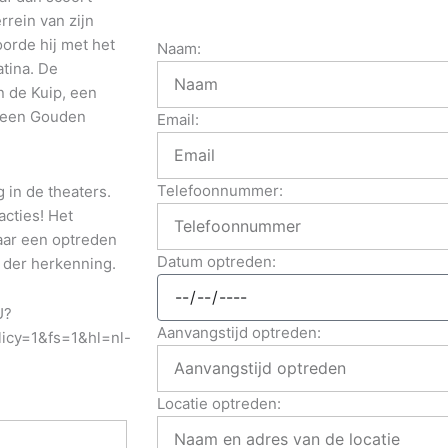
rrein van zijn
oorde hij met het
Naam:
atina. De
n de Kuip, een
n een Gouden
Email:
Telefoonnummer:
 in de theaters.
acties! Het
naar een optreden
Datum optreden:
 der herkenning.
U?
Aanvangstijd optreden:
icy=1&fs=1&hl=nl-
Locatie optreden: