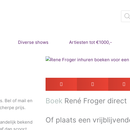
Pro
zoe
Diverse shows
Artiesten tot €1000,-
Boek
René Froger direct
. Bel of mail en
herpe prijs.
Of plaats een vrijblijvend
 landelijk bekend
af dan scoort