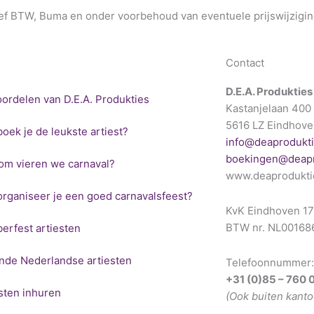
sief BTW, Buma en onder voorbehoud van eventuele prijswijzigin
Contact
D.E.A. Produkties
ordelen van D.E.A. Produkties
Kastanjelaan 400
5616 LZ Eindhov
oek je de leukste artiest?
info@deaprodukti
boekingen@deapr
om vieren we carnaval?
www.deaprodukti
rganiseer je een goed carnavalsfeest?
KvK Eindhoven 1
BTW nr. NL0016
erfest artiesten
nde Nederlandse artiesten
Telefoonnummer:
+31 (0)85 – 760 
sten inhuren
(Ook buiten kanto