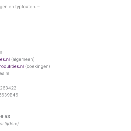
gen en typfouten. –
en
es.nl
(algemeen)
odukties.nl
(boekingen)
es.nl
7263422
86639B46
09 53
ortijden!)