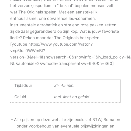
het verzoekjespodium in “de zaal” bepalen mensen zelf
wat The Originals spelen. Met een aanstekelijk
enthousiasme, drie opvallende led-schermen,
instrumentale acrobatiek en stralend roze pakken zetten
zij de zaal gegarandeerd op zijn kop. Wat is jouw favoriete
liedje? Reken maar dat The Originals het spelen.
[youtube https://www.youtube.com/watch?
v=p6Ius0WWmBI?
version=3&rel=1&showsearch=0&showinfo=1&iv_load_policy=1&
NL&autohide=2&wmode=transparent&w=640&h=360]
Tijdsduur
3x 45 min.
Geluid
Incl. licht en geluid
– Alle prijzen op deze website zijn exclusief BTW, Buma en
onder voorbehoud van eventuele prijswijzigingen en