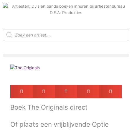
Ga
naar
de
inhoud
Producten
zoeken
Boek
The Originals direct
Of plaats een vrijblijvende
Optie