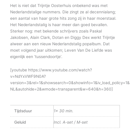
Het is niet dat Trijntje Oosterhuis onbekend was met
Nederlandstalige nummers. Die zingt ze al decennialang;
een aantal van haar grote hits zong zij in haar moerstaal.
Het Nederlandstalig is haar meer dan goed bevallen.
Sterker nog: met bekende schrijvers zoals Paskal
Jakobsen, Alain Clark, Dotan en Diggy Dex werkt Trijntje
alweer aan een nieuw Nederlandstalig popalbum. Dat
moet volgend jaar uitkomen; Leven Van De Liefde was
eigenlijk een ‘tussendoortje’.
[youtube https://www.youtube.com/watch?
v=NdYxVWF9N0A?
version=3&rel=1&showsearch=0&showinfo=1&iv_load_policy=1&
NL&autohide=2&wmode=transparent&w=640&h=360]
Tijdsduur
1x 30 min.
Geluid
Incl. A-set / M-set