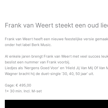
Frank van Weert steekt een oud lie
Frank van Weert heeft een nieuwe feestelijke versie gemaakt
onder het label Berk Music.
Al enkele jaren brengt Frank van Weert met veel succes leuke
beslist een nummer van Frank voorbij.
Liedjes als ‘Nergens Goed Voor’ en ‘Hield Jij Van Mij Of V
Wagner bracht hij de duet-single ’30, 40, 50 jaar’ uit.
Gage: € 495,00
1x 30 min. Incl. M-set