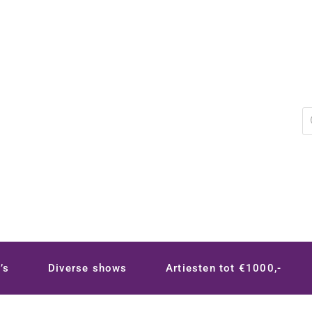
P
z
’s
Diverse shows
Artiesten tot €1000,-