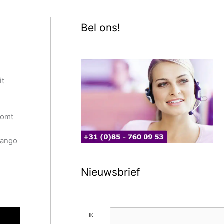
Bel ons!
it
komt
jango
Nieuwsbrief
E