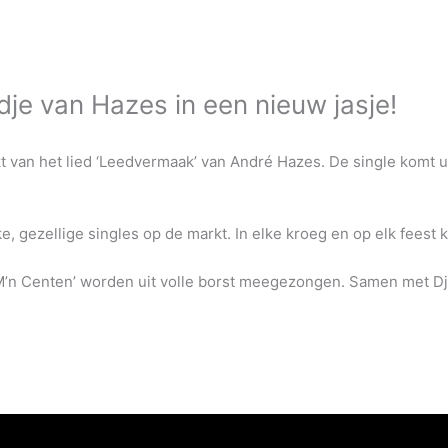
dje van Hazes in een nieuw jasje!
 van het lied ‘Leedvermaak’ van André Hazes. De single komt u
, gezellige singles op de markt. In elke kroeg en op elk feest 
an M’n Centen’ worden uit volle borst meegezongen. Samen met D