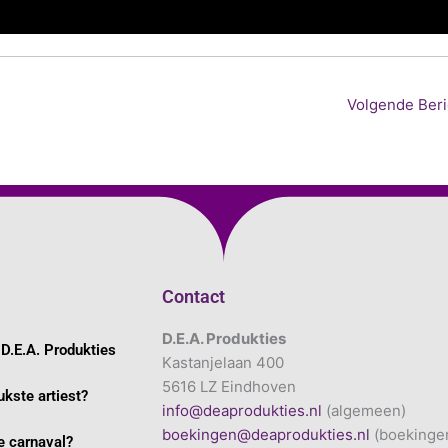
Volgende Ber
Contact
D.E.A. Produkties
D.E.A. Produkties
Kastanjelaan 400
5616 LZ Eindhoven
ukste artiest?
info@deaprodukties.nl
(algemeen)
boekingen@deaprodukties.nl
(boekinge
 carnaval?