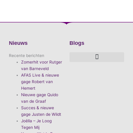
Nieuws
Blogs
Recente berichten
Zomerhit voor Rutger
De voordelen van D.E.A. Produkties
Hoe boek je de leukste artiest?
Waarom vieren we carnaval?
Hoe organiseer je een goed carnavalsfeest?
Bekende Nederlandse artiesten
van Barneveld
AFAS Live & nieuwe
gage Robert van
Hemert
Nieuwe gage Quido
van de Graaf
Succes & nieuwe
gage Justen de Wildt
Joëlla – Je Loog
Tegen Mij