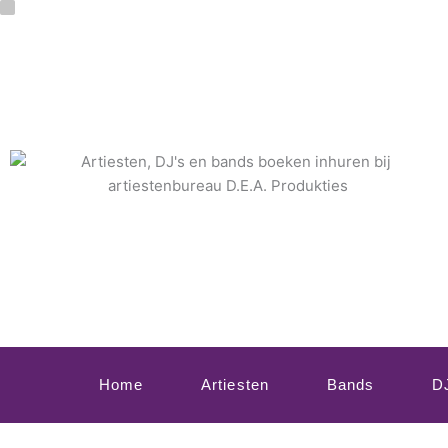
Ga
naar
de
inhoud
Home
Artiesten
Bands
D