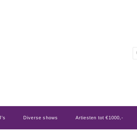
P
z
J’s
Diverse shows
Artiesten tot €1000,-