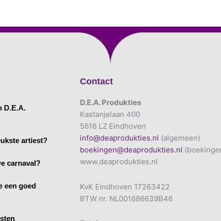
Contact
D.E.A. Produkties
n D.E.A.
Kastanjelaan 400
5616 LZ Eindhoven
info@deaprodukties.nl
(algemeen)
ukste artiest?
boekingen@deaprodukties.nl
(boekinge
www.deaprodukties.nl
e carnaval?
e een goed
KvK Eindhoven 17263422
BTW nr. NL001686639B46
esten