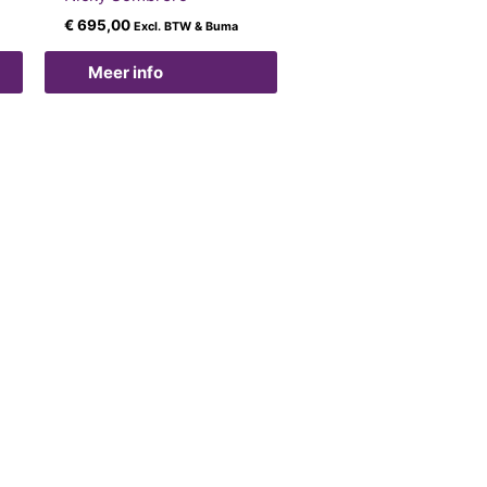
€
695,00
Excl. BTW & Buma
Meer info