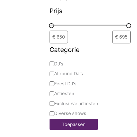
Prijs
Categorie
DJ's
Allround DJ's
Feest DJ's
Artiesten
Exclusieve artiesten
Diverse shows
Toepassen