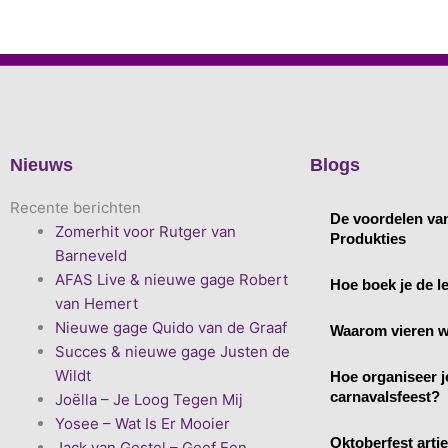
Nieuws
Blogs
Recente berichten
De voordelen va
Zomerhit voor Rutger van
Produkties
Barneveld
AFAS Live & nieuwe gage Robert
Hoe boek je de le
van Hemert
Nieuwe gage Quido van de Graaf
Waarom vieren w
Succes & nieuwe gage Justen de
Wildt
Hoe organiseer j
carnavalsfeest?
Joëlla – Je Loog Tegen Mij
Yosee – Wat Is Er Mooier
Oktoberfest arti
Jack van Gestel – Geef Een