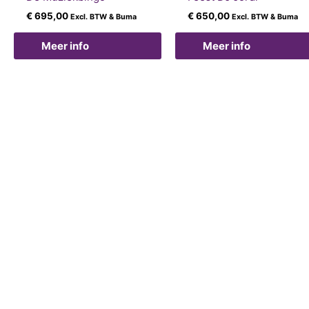
€
695,00
€
650,00
Excl. BTW & Buma
Excl. BTW & Buma
Meer info
Meer info