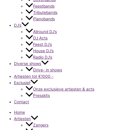
Feestbands
Tributebands
Pianobands
DJ’s
Allround DJ’s
DJ Acts
Feest DJ’s
House DJ’s
Radio DJ’s
Diverse shows
Drive- in shows
Artiesten tot €1000,-
Exclusief
Onze exclusieve artiesten & acts
Presskits
Contact
Home
Artiesten
Zangers