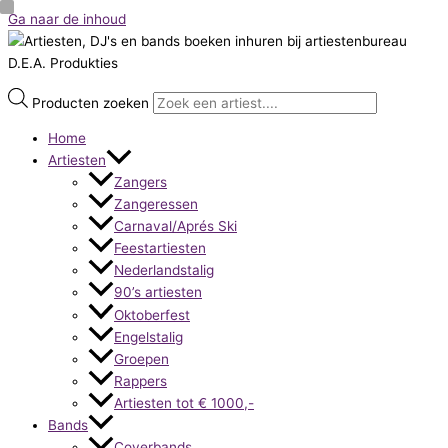
Ga naar de inhoud
Producten zoeken
Home
Artiesten
Zangers
Zangeressen
Carnaval/Aprés Ski
Feestartiesten
Nederlandstalig
90’s artiesten
Oktoberfest
Engelstalig
Groepen
Rappers
Artiesten tot € 1000,-
Bands
Coverbands