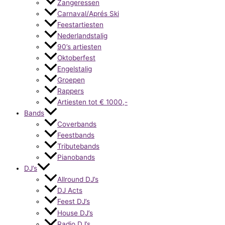
Zangeressen
Carnaval/Aprés Ski
Feestartiesten
Nederlandstalig
90’s artiesten
Oktoberfest
Engelstalig
Groepen
Rappers
Artiesten tot € 1000,-
Bands
Coverbands
Feestbands
Tributebands
Pianobands
DJ’s
Allround DJ’s
DJ Acts
Feest DJ’s
House DJ’s
Radio DJ’s