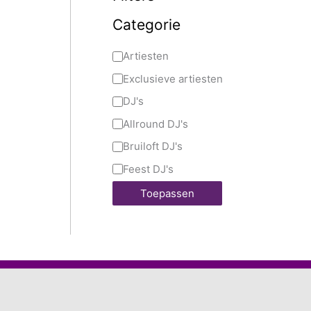
Categorie
Artiesten
Exclusieve artiesten
DJ's
Allround DJ's
Bruiloft DJ's
Feest DJ's
Toepassen