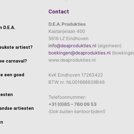
Contact
D.E.A. Produkties
 D.E.A.
Kastanjelaan 400
5616 LZ Eindhoven
info@deaprodukties.nl
(algemeen)
eukste artiest?
boekingen@deaprodukties.nl
(boekinge
www.deaprodukties.nl
we carnaval?
je een goed
KvK Eindhoven 17263422
BTW nr. NL001686639B46
iesten
Telefoonnummer:
+31 (0)85 – 760 09 53
andse artiesten
(Ook buiten kantoortijden!)
en