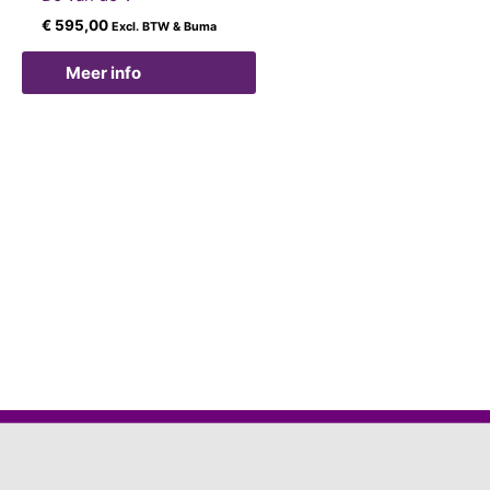
€
595,00
Excl. BTW & Buma
Meer info