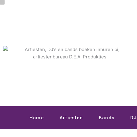
Ga
naar
de
inhoud
Home
Artiesten
Bands
DJ