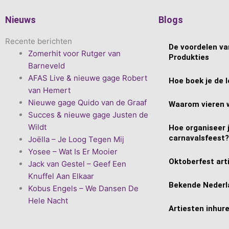
Nieuws
Blogs
Recente berichten
De voordelen van
Zomerhit voor Rutger van
Produkties
Barneveld
AFAS Live & nieuwe gage Robert
Hoe boek je de l
van Hemert
Nieuwe gage Quido van de Graaf
Waarom vieren 
Succes & nieuwe gage Justen de
Wildt
Hoe organiseer 
carnavalsfeest?
Joëlla – Je Loog Tegen Mij
Yosee – Wat Is Er Mooier
Oktoberfest art
Jack van Gestel – Geef Een
Knuffel Aan Elkaar
Bekende Nederl
Kobus Engels – We Dansen De
Hele Nacht
Artiesten inhur