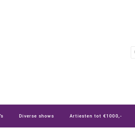
P
z
’s
Diverse shows
Artiesten tot €1000,-