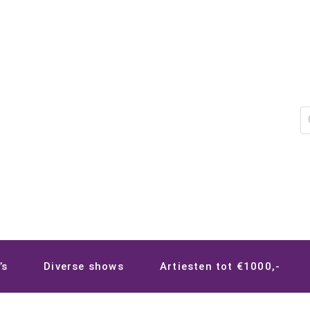
P
z
’s
Diverse shows
Artiesten tot €1000,-