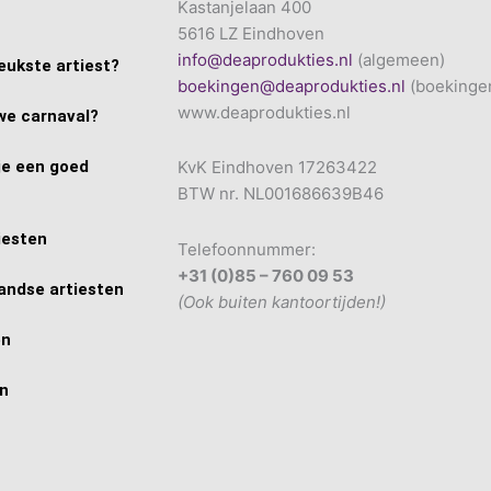
Kastanjelaan 400
5616 LZ Eindhoven
info@deaprodukties.nl
(algemeen)
eukste artiest?
boekingen@deaprodukties.nl
(boekinge
www.deaprodukties.nl
we carnaval?
je een goed
KvK Eindhoven 17263422
BTW nr. NL001686639B46
iesten
Telefoonnummer:
+31 (0)85 – 760 09 53
andse artiesten
(Ook buiten kantoortijden!)
en
en