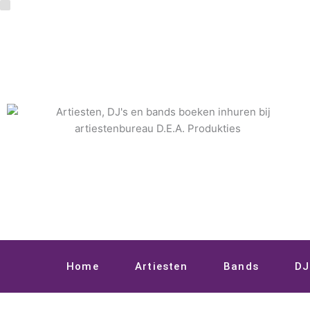
Ga
naar
de
inhoud
Home
Artiesten
Bands
DJ