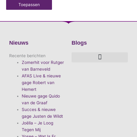
Toepassen
Nieuws
Blogs
Recente berichten
Zomerhit voor Rutger
De voordelen van D.E.A. Produkties
Hoe boek je de leukste artiest?
Waarom vieren we carnaval?
Hoe organiseer je een goed carnavalsfeest?
Bekende Nederlandse artiesten
van Barneveld
AFAS Live & nieuwe
gage Robert van
Hemert
Nieuwe gage Quido
van de Graaf
Succes & nieuwe
gage Justen de Wildt
Joëlla – Je Loog
Tegen Mij
Yosee – Wat Is Er