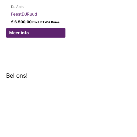
DJ Acts
FeestDJRuud
€
6.500,00
Excl. BTW & Buma
Meer info
Bel ons!