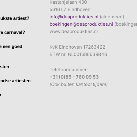
Kastanjelaan 400
5616 LZ Eindhoven
info@deaprodukties.nl
(algemeen)
ukste artiest?
boekingen@deaprodukties.nl
(boekinge
www.deaprodukties.nl
e carnaval?
e een goed
KvK Eindhoven 17263422
BTW nr. NL001686639B46
esten
Telefoonnummer:
+31 (0)85 – 760 09 53
ndse artiesten
(Ook buiten kantoortijden!)
n
n