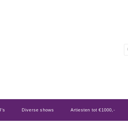
P
z
J’s
Diverse shows
Artiesten tot €1000,-