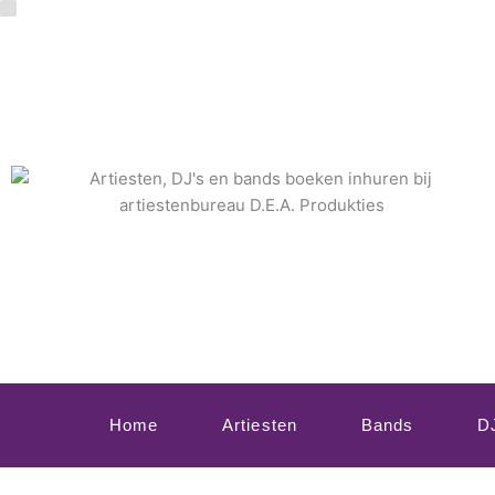
Ga
naar
de
inhoud
Home
Artiesten
Bands
D