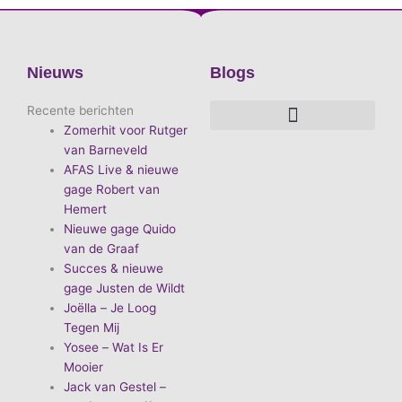
Nieuws
Blogs
Recente berichten
Zomerhit voor Rutger
De voordelen van D.E.A. Produkties
Hoe boek je de leukste artiest?
Waarom vieren we carnaval?
Hoe organiseer je een goed carnavalsfeest?
Bekende Nederlandse artiesten
van Barneveld
AFAS Live & nieuwe
gage Robert van
Hemert
Nieuwe gage Quido
van de Graaf
Succes & nieuwe
gage Justen de Wildt
Joëlla – Je Loog
Tegen Mij
Yosee – Wat Is Er
Mooier
Jack van Gestel –