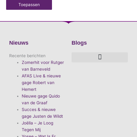
Toepassen
Nieuws
Blogs
Recente berichten
Zomerhit voor Rutger
De voordelen van D.E.A. Produkties
Hoe boek je de leukste artiest?
Waarom vieren we carnaval?
Hoe organiseer je een goed carnavalsfeest?
Bekende Nederlandse artiesten
van Barneveld
AFAS Live & nieuwe
gage Robert van
Hemert
Nieuwe gage Quido
van de Graaf
Succes & nieuwe
gage Justen de Wildt
Joëlla – Je Loog
Tegen Mij
Yosee – Wat Is Er