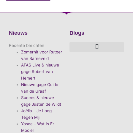
Nieuws
Blogs
Recente berichten
Zomerhit voor Rutger
De voordelen van D.E.A. Produkties
Hoe boek je de leukste artiest?
Waarom vieren we carnaval?
Hoe organiseer je een goed carnavalsfeest?
Bekende Nederlandse artiesten
van Barneveld
AFAS Live & nieuwe
gage Robert van
Hemert
Nieuwe gage Quido
van de Graaf
Succes & nieuwe
gage Justen de Wildt
Joëlla – Je Loog
Tegen Mij
Yosee – Wat Is Er
Mooier