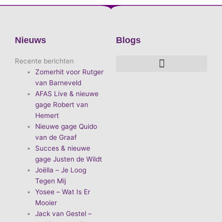
Nieuws
Blogs
Recente berichten
Zomerhit voor Rutger
De voordelen van D.E.A. Produkties
Hoe boek je de leukste artiest?
Waarom vieren we carnaval?
Hoe organiseer je een goed carnavalsfeest?
Bekende Nederlandse artiesten
van Barneveld
AFAS Live & nieuwe
gage Robert van
Hemert
Nieuwe gage Quido
van de Graaf
Succes & nieuwe
gage Justen de Wildt
Joëlla – Je Loog
Tegen Mij
Yosee – Wat Is Er
Mooier
Jack van Gestel –