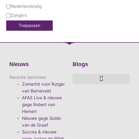
Nederlandstalig
Zangers
Toepassen
Nieuws
Blogs
Recente berichten
Zomerhit voor Rutger
De voordelen van D.E.A. Produkties
Hoe boek je de leukste artiest?
Waarom vieren we carnaval?
Hoe organiseer je een goed carnavalsfeest?
Bekende Nederlandse artiesten
van Barneveld
AFAS Live & nieuwe
gage Robert van
Hemert
Nieuwe gage Quido
van de Graaf
Succes & nieuwe
gage Justen de Wildt