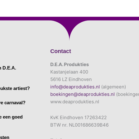
Contact
D.E.A. Produkties
n D.E.A.
Kastanjelaan 400
5616 LZ Eindhoven
info@deaprodukties.nl
(algemeen)
ukste artiest?
boekingen@deaprodukties.nl
(boekinge
www.deaprodukties.nl
e carnaval?
e een goed
KvK Eindhoven 17263422
BTW nr. NL001686639B46
esten