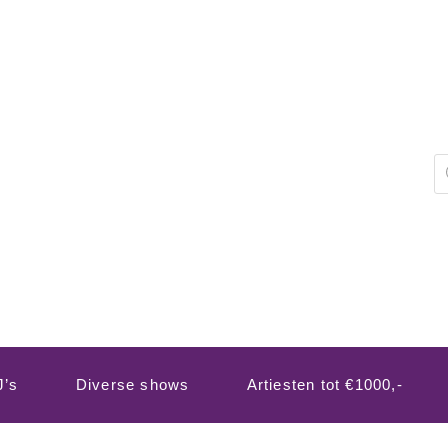
P
z
J’s
Diverse shows
Artiesten tot €1000,-