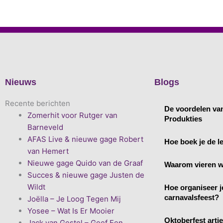
Nieuws
Blogs
Recente berichten
De voordelen va
Zomerhit voor Rutger van
Produkties
Barneveld
AFAS Live & nieuwe gage Robert
Hoe boek je de le
van Hemert
Nieuwe gage Quido van de Graaf
Waarom vieren w
Succes & nieuwe gage Justen de
Wildt
Hoe organiseer j
carnavalsfeest?
Joëlla – Je Loog Tegen Mij
Yosee – Wat Is Er Mooier
Oktoberfest arti
Jack van Gestel – Geef Een