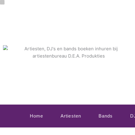
Ga
naar
de
inhoud
Home
Artiesten
Bands
D