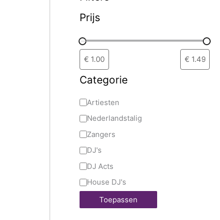
Prijs
Categorie
Artiesten
Nederlandstalig
Zangers
DJ's
DJ Acts
House DJ's
Toepassen