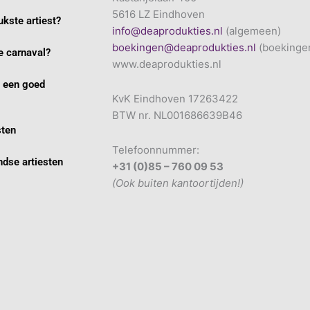
5616 LZ Eindhoven
ukste artiest?
info@deaprodukties.nl
(algemeen)
boekingen@deaprodukties.nl
(boekinge
 carnaval?
www.deaprodukties.nl
e een goed
KvK Eindhoven 17263422
BTW nr. NL001686639B46
sten
Telefoonnummer:
dse artiesten
+31 (0)85 – 760 09 53
(Ook buiten kantoortijden!)