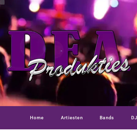
Ga
naar
de
inhoud
Home
Artiesten
Bands
DJ