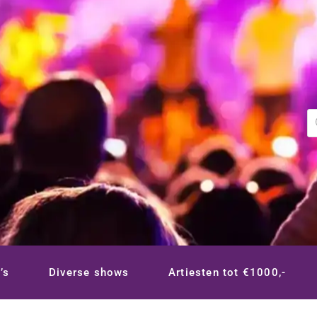
P
z
’s
Diverse shows
Artiesten tot €1000,-