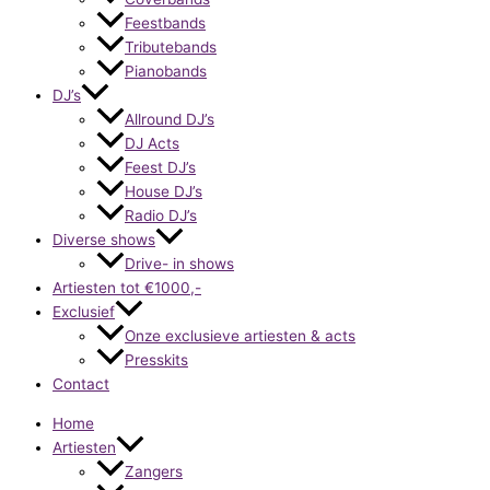
Feestbands
Tributebands
Pianobands
DJ’s
Allround DJ’s
DJ Acts
Feest DJ’s
House DJ’s
Radio DJ’s
Diverse shows
Drive- in shows
Artiesten tot €1000,-
Exclusief
Onze exclusieve artiesten & acts
Presskits
Contact
Home
Artiesten
Zangers