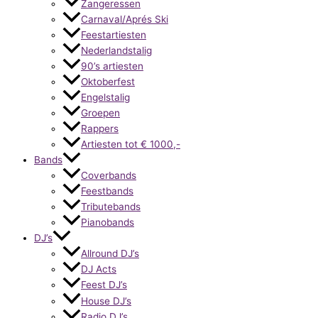
Zangeressen
Carnaval/Aprés Ski
Feestartiesten
Nederlandstalig
90’s artiesten
Oktoberfest
Engelstalig
Groepen
Rappers
Artiesten tot € 1000,-
Bands
Coverbands
Feestbands
Tributebands
Pianobands
DJ’s
Allround DJ’s
DJ Acts
Feest DJ’s
House DJ’s
Radio DJ’s