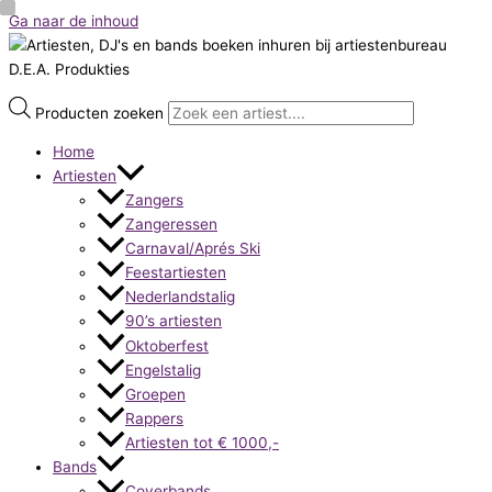
Ga naar de inhoud
Producten zoeken
Home
Artiesten
Zangers
Zangeressen
Carnaval/Aprés Ski
Feestartiesten
Nederlandstalig
90’s artiesten
Oktoberfest
Engelstalig
Groepen
Rappers
Artiesten tot € 1000,-
Bands
Coverbands