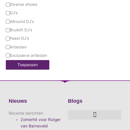
Diverse shows
DJ's
Allround DJ's
Bruiloft DJ's
Feest DJ's
Artiesten
Exclusieve artiesten
Toepassen
Nieuws
Blogs
Recente berichten
Zomerhit voor Rutger
De voordelen van D.E.A. Produkties
Hoe boek je de leukste artiest?
Waarom vieren we carnaval?
Hoe organiseer je een goed carnavalsfeest?
Bekende Nederlandse artiesten
van Barneveld