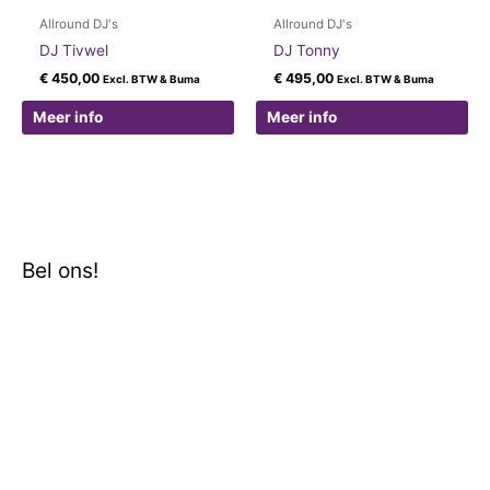
Allround DJ's
Allround DJ's
DJ Tivwel
DJ Tonny
€
450,00
€
495,00
Excl. BTW & Buma
Excl. BTW & Buma
Meer info
Meer info
Bel ons!