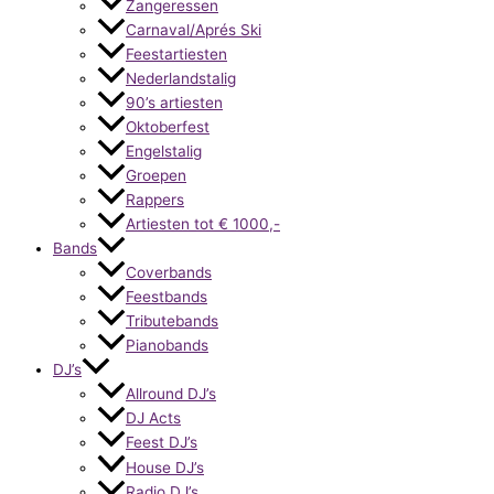
Zangeressen
Carnaval/Aprés Ski
Feestartiesten
Nederlandstalig
90’s artiesten
Oktoberfest
Engelstalig
Groepen
Rappers
Artiesten tot € 1000,-
Bands
Coverbands
Feestbands
Tributebands
Pianobands
DJ’s
Allround DJ’s
DJ Acts
Feest DJ’s
House DJ’s
Radio DJ’s