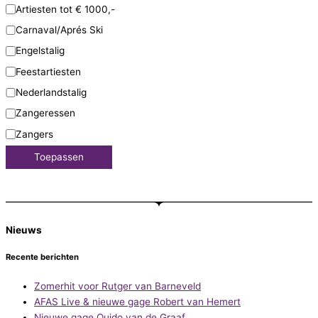
Artiesten tot € 1000,-
Carnaval/Aprés Ski
Engelstalig
Feestartiesten
Nederlandstalig
Zangeressen
Zangers
Toepassen
Nieuws
Recente berichten
Zomerhit voor Rutger van Barneveld
AFAS Live & nieuwe gage Robert van Hemert
Nieuwe gage Quido van de Graaf