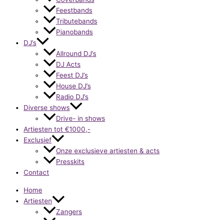
Feestbands
Tributebands
Pianobands
DJ’s
Allround DJ’s
DJ Acts
Feest DJ’s
House DJ’s
Radio DJ’s
Diverse shows
Drive- in shows
Artiesten tot €1000,-
Exclusief
Onze exclusieve artiesten & acts
Presskits
Contact
Home
Artiesten
Zangers