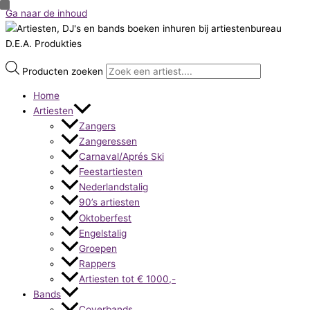
Ga naar de inhoud
Producten zoeken
Home
Artiesten
Zangers
Zangeressen
Carnaval/Aprés Ski
Feestartiesten
Nederlandstalig
90’s artiesten
Oktoberfest
Engelstalig
Groepen
Rappers
Artiesten tot € 1000,-
Bands
Coverbands