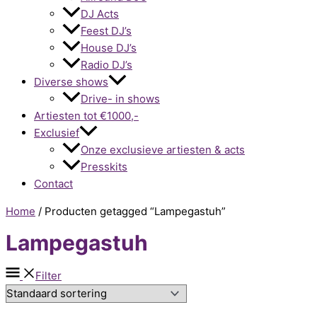
DJ Acts
Feest DJ’s
House DJ’s
Radio DJ’s
Diverse shows
Drive- in shows
Artiesten tot €1000,-
Exclusief
Onze exclusieve artiesten & acts
Presskits
Contact
Home
/ Producten getagged “Lampegastuh”
Lampegastuh
Filter