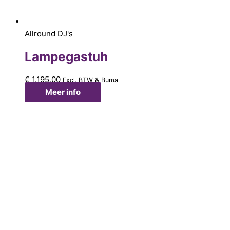
Allround DJ's
Lampegastuh
€
1.195,00
Excl. BTW & Buma
Meer info