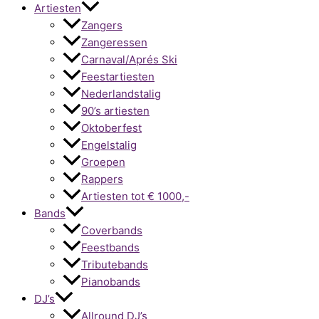
Artiesten
Zangers
Zangeressen
Carnaval/Aprés Ski
Feestartiesten
Nederlandstalig
90’s artiesten
Oktoberfest
Engelstalig
Groepen
Rappers
Artiesten tot € 1000,-
Bands
Coverbands
Feestbands
Tributebands
Pianobands
DJ’s
Allround DJ’s