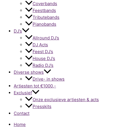
Coverbands
Feestbands
Tributebands
Pianobands
DJ’s
Allround DJ’s
DJ Acts
Feest DJ’s
House DJ’s
Radio DJ’s
Diverse shows
Drive- in shows
Artiesten tot €1000,-
Exclusief
Onze exclusieve artiesten & acts
Presskits
Contact
Home