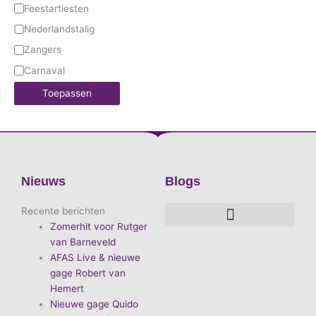
Feestartiesten
Nederlandstalig
Zangers
Carnaval
Toepassen
Nieuws
Blogs
Recente berichten
Zomerhit voor Rutger
De voordelen van D.E.A. Produkties
Hoe boek je de leukste artiest?
Waarom vieren we carnaval?
Hoe organiseer je een goed carnavalsfeest?
Bekende Nederlandse artiesten
van Barneveld
AFAS Live & nieuwe
gage Robert van
Hemert
Nieuwe gage Quido