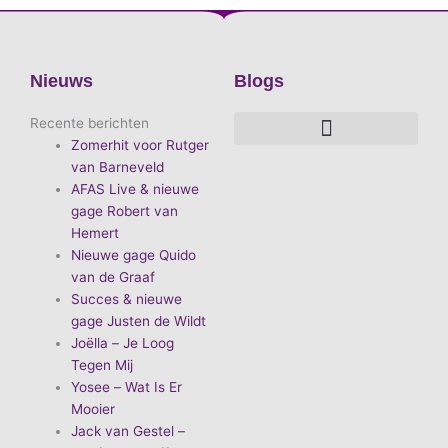
Nieuws
Blogs
Recente berichten
Zomerhit voor Rutger
De voordelen van D.E.A. Produkties
Hoe boek je de leukste artiest?
Waarom vieren we carnaval?
Hoe organiseer je een goed carnavalsfeest?
Bekende Nederlandse artiesten
van Barneveld
AFAS Live & nieuwe
gage Robert van
Hemert
Nieuwe gage Quido
van de Graaf
Succes & nieuwe
gage Justen de Wildt
Joëlla – Je Loog
Tegen Mij
Yosee – Wat Is Er
Mooier
Jack van Gestel –