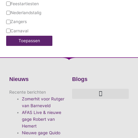
Feestartiesten
Nederlandstalig
Zangers
Carnaval
Toepassen
Nieuws
Blogs
Recente berichten
Zomerhit voor Rutger
De voordelen van D.E.A. Produkties
Hoe boek je de leukste artiest?
Waarom vieren we carnaval?
Hoe organiseer je een goed carnavalsfeest?
Bekende Nederlandse artiesten
van Barneveld
AFAS Live & nieuwe
gage Robert van
Hemert
Nieuwe gage Quido