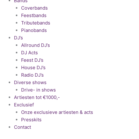
Bands
Coverbands
Feestbands
Tributebands
Pianobands
DJ’s
Allround DJ’s
DJ Acts
Feest DJ’s
House DJ’s
Radio DJ’s
Diverse shows
Drive- in shows
Artiesten tot €1000,-
Exclusief
Onze exclusieve artiesten & acts
Presskits
Contact