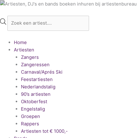
Ga
Producten
naar
zoeken
de
inhoud
Home
Artiesten
Zangers
Zangeressen
Carnaval/Aprés Ski
Feestartiesten
Nederlandstalig
90’s artiesten
Oktoberfest
Engelstalig
Groepen
Rappers
Artiesten tot € 1000,-