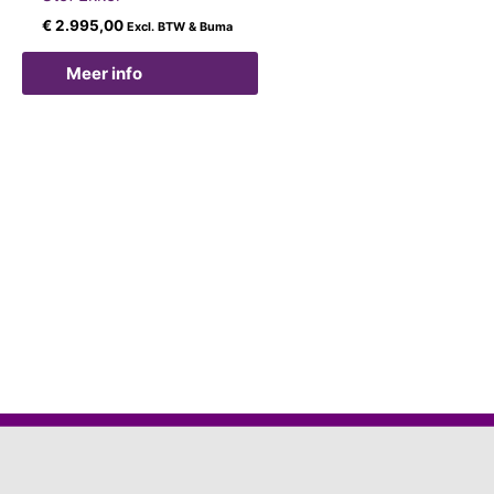
€
2.995,00
Excl. BTW & Buma
Meer info