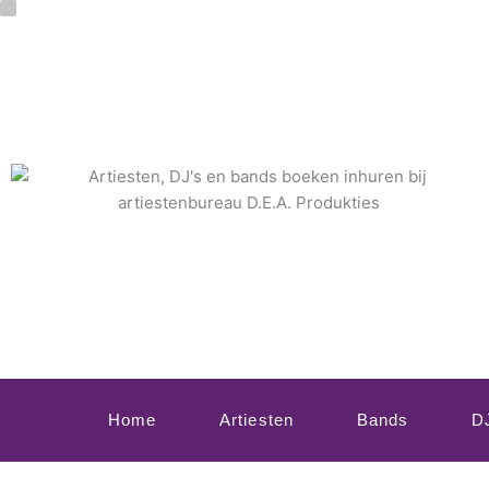
Ga
naar
de
inhoud
Home
Artiesten
Bands
D