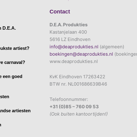
Contact
D.E.A. Produkties
n D.E.A.
Kastanjelaan 400
5616 LZ Eindhoven
info@deaprodukties.nl
(algemeen)
ukste artiest?
boekingen@deaprodukties.nl
(boekinge
www.deaprodukties.nl
e carnaval?
e een goed
KvK Eindhoven 17263422
BTW nr. NL001686639B46
esten
Telefoonnummer:
+31 (0)85 – 760 09 53
ndse artiesten
(Ook buiten kantoortijden!)
n