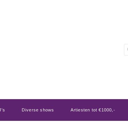
P
z
J’s
Diverse shows
Artiesten tot €1000,-