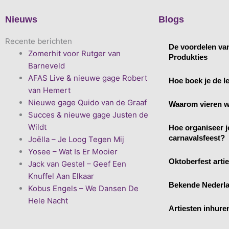
Nieuws
Blogs
Recente berichten
De voordelen va
Zomerhit voor Rutger van
Produkties
Barneveld
AFAS Live & nieuwe gage Robert
Hoe boek je de le
van Hemert
Nieuwe gage Quido van de Graaf
Waarom vieren w
Succes & nieuwe gage Justen de
Wildt
Hoe organiseer j
carnavalsfeest?
Joëlla – Je Loog Tegen Mij
Yosee – Wat Is Er Mooier
Oktoberfest arti
Jack van Gestel – Geef Een
Knuffel Aan Elkaar
Bekende Nederla
Kobus Engels – We Dansen De
Hele Nacht
Artiesten inhure