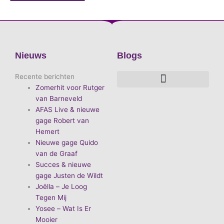
Nieuws
Blogs
Recente berichten
Zomerhit voor Rutger
De voordelen van D.E.A. Produkties
Hoe boek je de leukste artiest?
Waarom vieren we carnaval?
Hoe organiseer je een goed carnavalsfeest?
Bekende Nederlandse artiesten
van Barneveld
AFAS Live & nieuwe
gage Robert van
Hemert
Nieuwe gage Quido
van de Graaf
Succes & nieuwe
gage Justen de Wildt
Joëlla – Je Loog
Tegen Mij
Yosee – Wat Is Er
Mooier