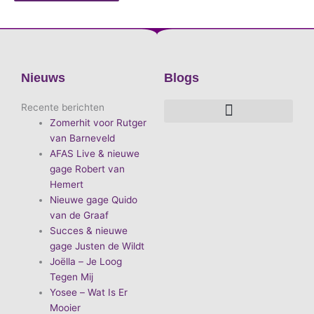
Nieuws
Blogs
Recente berichten
Zomerhit voor Rutger
De voordelen van D.E.A. Produkties
Hoe boek je de leukste artiest?
Waarom vieren we carnaval?
Hoe organiseer je een goed carnavalsfeest?
Bekende Nederlandse artiesten
van Barneveld
AFAS Live & nieuwe
gage Robert van
Hemert
Nieuwe gage Quido
van de Graaf
Succes & nieuwe
gage Justen de Wildt
Joëlla – Je Loog
Tegen Mij
Yosee – Wat Is Er
Mooier