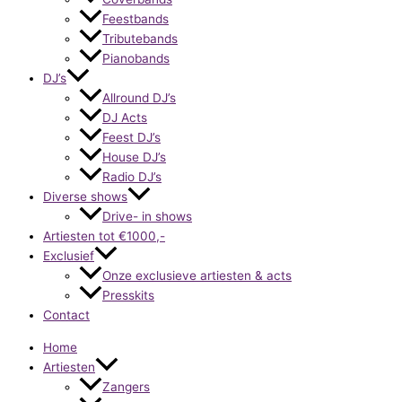
Feestbands
Tributebands
Pianobands
DJ’s
Allround DJ’s
DJ Acts
Feest DJ’s
House DJ’s
Radio DJ’s
Diverse shows
Drive- in shows
Artiesten tot €1000,-
Exclusief
Onze exclusieve artiesten & acts
Presskits
Contact
Home
Artiesten
Zangers