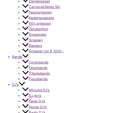
Zangeressen
Carnaval/Aprés Ski
Feestartiesten
Nederlandstalig
90’s artiesten
Oktoberfest
Engelstalig
Groepen
Rappers
Artiesten tot € 1000,-
Bands
Coverbands
Feestbands
Tributebands
Pianobands
DJ’s
Allround DJ’s
DJ Acts
Feest DJ’s
House DJ’s
Radio DJ’s