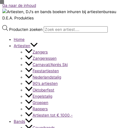
Ga naar de inhoud
Producten zoeken
Home
Artiesten
Zangers
Zangeressen
Carnaval/Aprés Ski
Feestartiesten
Nederlandstalig
90’s artiesten
Oktoberfest
Engelstalig
Groepen
Rappers
Artiesten tot € 1000,-
Bands
Coverbands