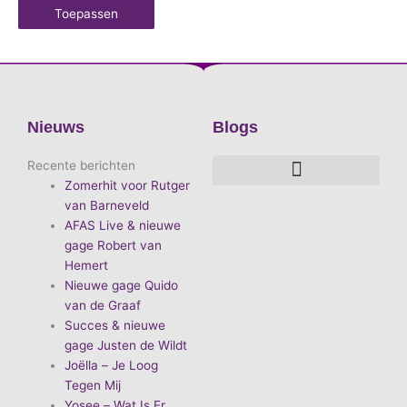
Toepassen
Nieuws
Blogs
Recente berichten
Zomerhit voor Rutger
De voordelen van D.E.A. Produkties
Hoe boek je de leukste artiest?
Waarom vieren we carnaval?
Hoe organiseer je een goed carnavalsfeest?
Bekende Nederlandse artiesten
van Barneveld
AFAS Live & nieuwe
gage Robert van
Hemert
Nieuwe gage Quido
van de Graaf
Succes & nieuwe
gage Justen de Wildt
Joëlla – Je Loog
Tegen Mij
Yosee – Wat Is Er