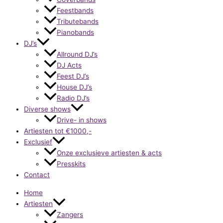
Feestbands
Tributebands
Pianobands
DJ’s
Allround DJ’s
DJ Acts
Feest DJ’s
House DJ’s
Radio DJ’s
Diverse shows
Drive- in shows
Artiesten tot €1000,-
Exclusief
Onze exclusieve artiesten & acts
Presskits
Contact
Home
Artiesten
Zangers