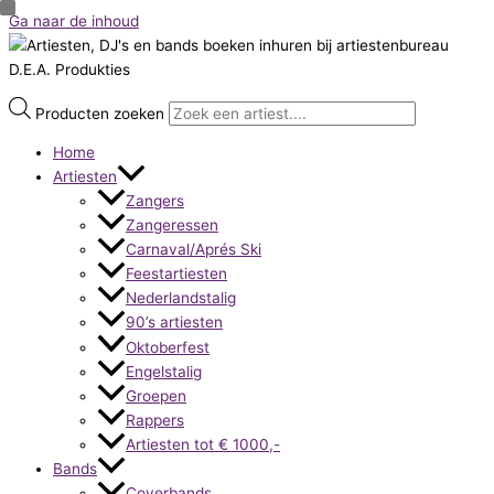
Ga naar de inhoud
Producten zoeken
Home
Artiesten
Zangers
Zangeressen
Carnaval/Aprés Ski
Feestartiesten
Nederlandstalig
90’s artiesten
Oktoberfest
Engelstalig
Groepen
Rappers
Artiesten tot € 1000,-
Bands
Coverbands