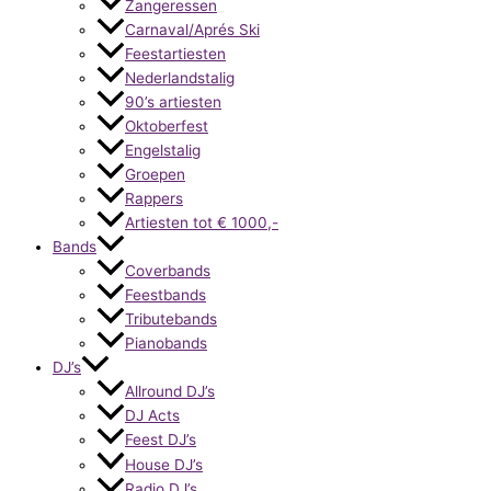
Zangeressen
Carnaval/Aprés Ski
Feestartiesten
Nederlandstalig
90’s artiesten
Oktoberfest
Engelstalig
Groepen
Rappers
Artiesten tot € 1000,-
Bands
Coverbands
Feestbands
Tributebands
Pianobands
DJ’s
Allround DJ’s
DJ Acts
Feest DJ’s
House DJ’s
Radio DJ’s