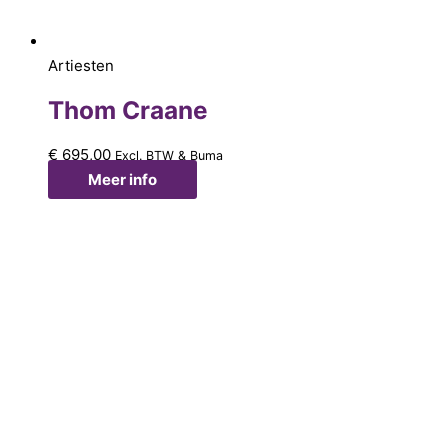
Artiesten
Thom Craane
€
695,00
Excl. BTW & Buma
Meer info