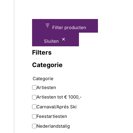
Filter producten
Sluiten
Filters
Categorie
Categorie
Artiesten
Artiesten tot € 1000,-
Carnaval/Aprés Ski
Feestartiesten
Nederlandstalig