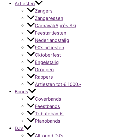
Artiesten
Zangers
Zangeressen
Carnaval/Aprés Ski
Feestartiesten
Nederlandstalig
90’s artiesten
Oktoberfest
Engelstalig
Groepen
Rappers
Artiesten tot € 1000,-
Bands
Coverbands
Feestbands
Tributebands
Pianobands
DJ’s
Allround DJ’s