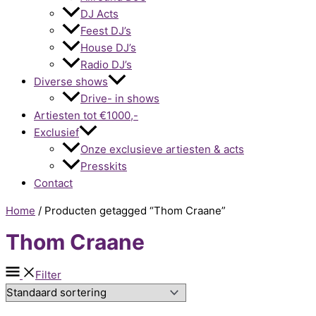
DJ Acts
Feest DJ’s
House DJ’s
Radio DJ’s
Diverse shows
Drive- in shows
Artiesten tot €1000,-
Exclusief
Onze exclusieve artiesten & acts
Presskits
Contact
Home
/ Producten getagged “Thom Craane”
Thom Craane
Filter