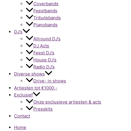
Coverbands
Feestbands
Tributebands
Pianobands
DJ’s
Allround DJ’s
DJ Acts
Feest DJ’s
House DJ’s
Radio DJ’s
Diverse shows
Drive- in shows
Artiesten tot €1000,-
Exclusief
Onze exclusieve artiesten & acts
Presskits
Contact
Home